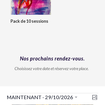
Pack de 10 sessions
Nos prochains rendez-vous.
Choisissez votre date et réservez votre place.
N
Évènements
MAINTENANT
 - 
29/10/2026
N
P
a
S