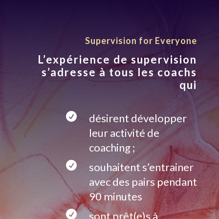
Supervision for Everyone
L’expérience de supervision
s’adresse à tous les coachs
qui

désirent développer
leur activité de
coaching ;

souhaitent s’entrainer
avec des pairs pendant
90 minutes

sont prêt(e)s à