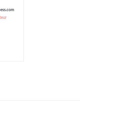
ness.com
teur