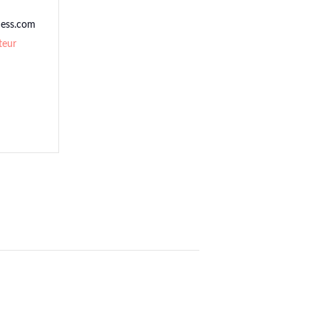
ness.com
teur